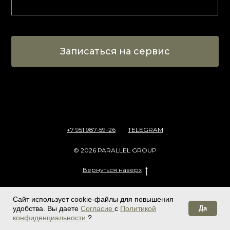
Записаться на сервис
+7 951 987-59-26
TELEGRAM
© 2026 PARALLEL GROUP
Вернуться наверх
Сайт использует cookie-файлы для повышения
удобства. Вы даете
Согласие
с
Политикой
Да
конфиденциальности
?
Политика обработки персональных данных