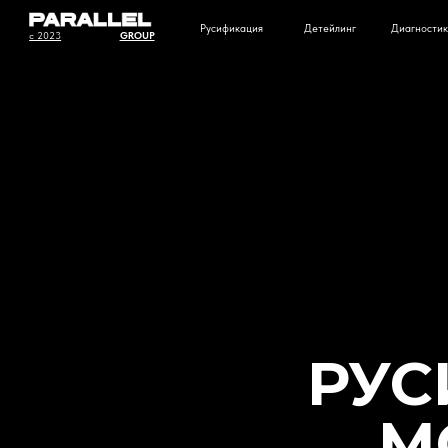
Русификация
Детейлинг
Диагностика
Т
c 2023
GROUP
РУС
M