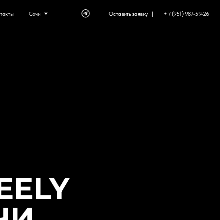
Оставить заявку⠀|
+ 7 (951) 987-59-26
EELY
ЧИ